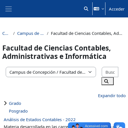
Salta al contenido principal
Acceder
Selector de búsqueda 
Panel lateral
Cursos
Campus de Concepción
Facultad de Ciencias Contables, Administrativas e Informática
Facultad de Ciencias Contables,
Administrativas e Informática
Busc
Categorías
Buscar cu
Expandir todo
Grado
Posgrado
Análisis de Estados Contables - 2022
Materia desarrollada en las carreras de Administración de