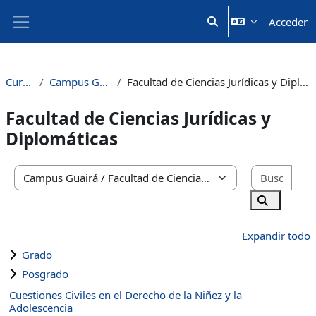
Salta al contenido principal
Acceder
Selector de búsqueda 
Panel lateral
Cursos
Campus Guairá
Facultad de Ciencias Jurídicas y Diplomáticas
Facultad de Ciencias Jurídicas y
Diplomáticas
Busc
Categorías
Buscar cu
Expandir todo
Grado
Posgrado
Cuestiones Civiles en el Derecho de la Niñez y la
Adolescencia