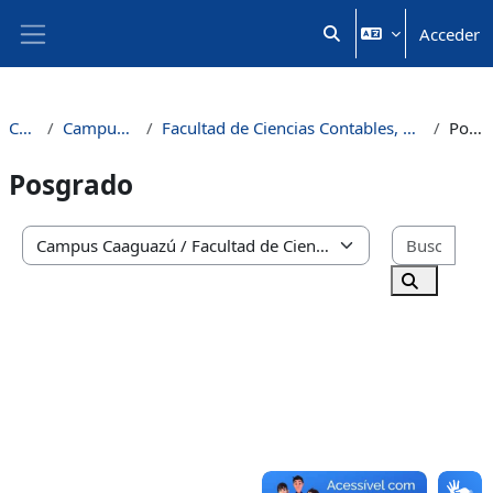
Salta al contenido principal
Acceder
Selector de búsqueda 
Panel lateral
Cursos
Campus Caaguazú
Facultad de Ciencias Contables, Administrativas y Económicas
Posgrado
Posgrado
Busc
Categorías
Buscar cu