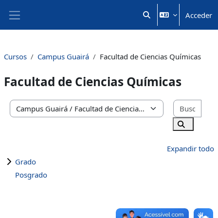
Salta al contenido principal
Acceder
Selector de búsqueda 
Panel lateral
Cursos
Campus Guairá
Facultad de Ciencias Químicas
Facultad de Ciencias Químicas
Busc
Categorías
Buscar cu
Expandir todo
Grado
Posgrado