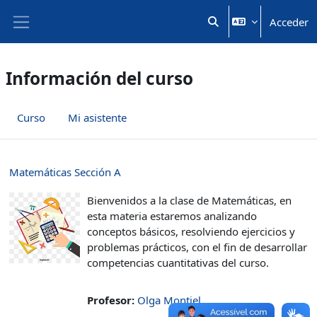
Salta al contenido principal
Acceder
Selector de búsqueda 
Panel lateral
Información del curso
Curso
Mi asistente
Matemáticas Sección A
Bienvenidos a la clase de Matemáticas, en
esta materia estaremos analizando
conceptos básicos, resolviendo ejercicios y
problemas prácticos, con el fin de desarrollar
competencias cuantitativas del curso.
Profesor:
Olga Montiel