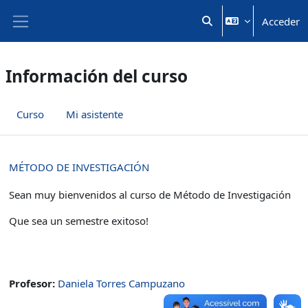
Salta al contenido principal
Acceder
Selector de búsqueda 
Panel lateral
Información del curso
Curso
Mi asistente
MÉTODO DE INVESTIGACIÓN
Sean muy bienvenidos al curso de Método de Investigación
Que sea un semestre exitoso!
Profesor:
Daniela Torres Campuzano